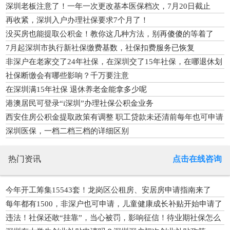
深圳老板注意了！一年一次更改基本医保档次，7月20日截止
再收紧，深圳入户办理社保要求7个月了！
没买房也能提取公积金！教你这几种方法，别再傻傻的等着了
7月起深圳市执行新社保缴费基数，社保扣费服务已恢复
非深户在老家交了24年社保，在深圳交了15年社保，在哪退休划
算？
社保断缴会有哪些影响？千万要注意
在深圳满15年社保 退休养老金能拿多少呢
港澳居民可登录“i深圳”办理社保公积金业务
西安住房公积金提取政策有调整 职工贷款未还清前每年也可申请
提取公积金
深圳医保，一档二档三档的详细区别
热门资讯
点击在线咨询
今年开工筹集15543套！龙岗区公租房、安居房申请指南来了
每年都有1500，非深户也可申请，儿童健康成长补贴开始申请了
违法！社保还敢“挂靠”，当心被罚，影响征信！待业期社保怎么