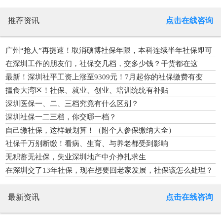
推荐资讯
点击在线咨询
广州“抢人”再提速！取消硕博社保年限，本科连续半年社保即可
入户
在深圳工作的朋友们，社保交几档，交多少钱？干货都在这
最新！深圳社平工资上涨至9309元！7月起你的社保缴费有变
揾食大湾区！社保、就业、创业、培训统统有补贴
深圳医保一、二、三档究竟有什么区别？
深圳社保一二三档，你交哪一档？
自己缴社保，这样最划算！（附个人参保缴纳大全）
社保千万别断缴！看病、生育、与养老都受到影响
无积蓄无社保，失业深圳地产中介挣扎求生
在深圳交了13年社保，现在想要回老家发展，社保该怎么处理？
最新资讯
点击在线咨询