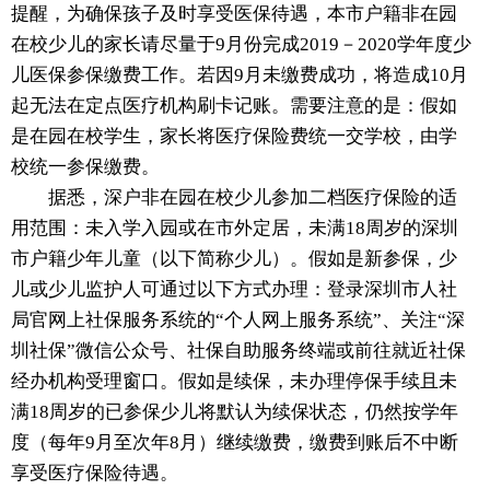
提醒，为确保孩子及时享受医保待遇，本市户籍非在园
在校少儿的家长请尽量于9月份完成2019－2020学年度少
儿医保参保缴费工作。若因9月未缴费成功，将造成10月
起无法在定点医疗机构刷卡记账。需要注意的是：假如
是在园在校学生，家长将医疗保险费统一交学校，由学
校统一参保缴费。
据悉，深户非在园在校少儿参加二档医疗保险的适
用范围：未入学入园或在市外定居，未满18周岁的深圳
市户籍少年儿童（以下简称少儿）。假如是新参保，少
儿或少儿监护人可通过以下方式办理：登录深圳市人社
局官网上社保服务系统的“个人网上服务系统”、关注“深
圳社保”微信公众号、社保自助服务终端或前往就近社保
经办机构受理窗口。假如是续保，未办理停保手续且未
满18周岁的已参保少儿将默认为续保状态，仍然按学年
度（每年9月至次年8月）继续缴费，缴费到账后不中断
享受医疗保险待遇。