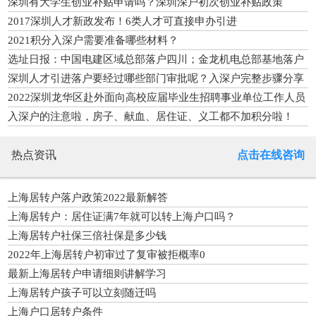
办
深圳有大学生创业补贴申请吗？深圳深户初次创业补贴政策
2017深圳人才新政发布！6类人才可直接申办引进
2021积分入深户需要准备哪些材料？
选址日报：中国电建区域总部落户四川；金龙机电总部基地落户
广东
深圳人才引进落户要经过哪些部门审批呢？入深户完整步骤分享
2022深圳龙华区赴外面向高校应届毕业生招聘事业单位工作人员
16人
入深户的注意啦，房子、献血、居住证、义工都不加积分啦！
热点资讯
点击在线咨询
上海居转户落户政策2022最新解答
上海居转户：居住证满7年就可以转上海户口吗？
上海居转户社保三倍社保是多少钱
2022年上海居转户初审过了复审被拒概率0
最新上海居转户申请细则讲解学习
上海居转户孩子可以立刻随迁吗
上海户口居转户条件