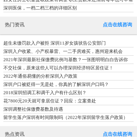
提取公积金
深圳医保，一档二档三档的详细区别
热门资讯
点击在线咨询
超生未缴罚款入户被拒 深圳11岁女孩状告公安部门
深圳入户收紧、小产权暴雷、一二手房难买，惠州迎来机会
2021年深圳最新社保缴费比例与基数？一张图明明白白告诉你
不交社保，原来这些人可以办理深圳经济特区居住证！
2022年通俗易懂的分析深圳入户政策
深圳户口被贬得一无是处，你真的了解深圳户口吗？
2018深圳招调工和调干入户有什么区别？
花7800元20天就可拿居住证？回应：立案查处
深圳调整社保缴费基数及待遇
留学生落户深圳有时间限制吗（2022年深圳留学生落户政策）
热点资讯
点击在线咨询