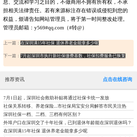
息、交流和学习之目的，不做商用不拥有所有权，不承
担相关法律责任。若有来源标注存在错误或侵犯到您的
权益，烦请告知网站管理员，将于第一时间整改处理。
管理员邮箱：y569#qq.com（#转@）
上一篇：
在深圳满15年社保 退休养老金能拿多少呢
下一篇：
7月起深圳市执行新社保缴费基数，社保扣费服务已恢复
推荐资讯
点击在线咨询
7月1日起，深圳社会救助补贴将通过社保卡统一发放
社保关系转移、养老保险...市社保局宝安分局解答市民关注热
点！
深圳社保一档、二档、三档有何区别？
外埠户口在深圳交了十年社保，已到退休年龄能在深圳退休吗？
在深圳满15年社保 退休养老金能拿多少呢