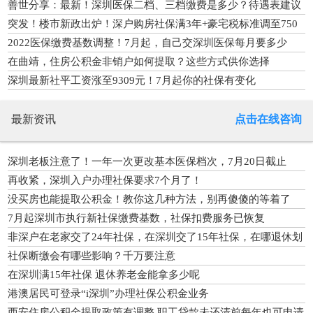
善世分享：最新！深圳医保二档、三档缴费是多少？待遇表建议
收藏
突发！楼市新政出炉！深户购房社保满3年+豪宅税标准调至750
万
2022医保缴费基数调整！7月起，自己交深圳医保每月要多少
钱？
在曲靖，住房公积金非销户如何提取？这些方式供你选择
深圳最新社平工资涨至9309元！7月起你的社保有变化
最新资讯
点击在线咨询
深圳老板注意了！一年一次更改基本医保档次，7月20日截止
再收紧，深圳入户办理社保要求7个月了！
没买房也能提取公积金！教你这几种方法，别再傻傻的等着了
7月起深圳市执行新社保缴费基数，社保扣费服务已恢复
非深户在老家交了24年社保，在深圳交了15年社保，在哪退休划
算？
社保断缴会有哪些影响？千万要注意
在深圳满15年社保 退休养老金能拿多少呢
港澳居民可登录“i深圳”办理社保公积金业务
西安住房公积金提取政策有调整 职工贷款未还清前每年也可申请