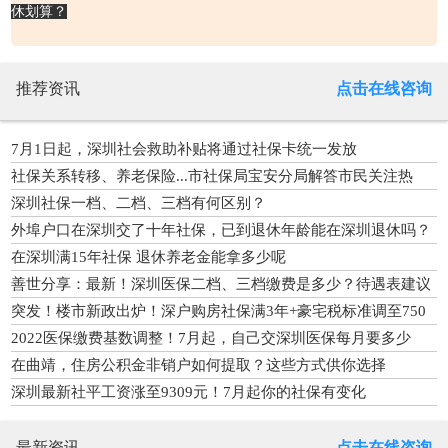
休划算？
推荐资讯
点击在线咨询
7月1日起，深圳社会救助补贴将通过社保卡统一发放
社保关系转移、养老保险...市社保局宝安分局解答市民关注热
点！
深圳社保一档、二档、三档有何区别？
外埠户口在深圳交了十年社保，已到退休年龄能在深圳退休吗？
在深圳满15年社保 退休养老金能拿多少呢
善世分享：最新！深圳医保二档、三档缴费是多少？待遇表建议
收藏
突发！楼市新政出炉！深户购房社保满3年+豪宅税标准调至750
万
2022医保缴费基数调整！7月起，自己交深圳医保每月要多少
钱？
在曲靖，住房公积金非销户如何提取？这些方式供你选择
深圳最新社平工资涨至9309元！7月起你的社保有变化
最新资讯
点击在线咨询