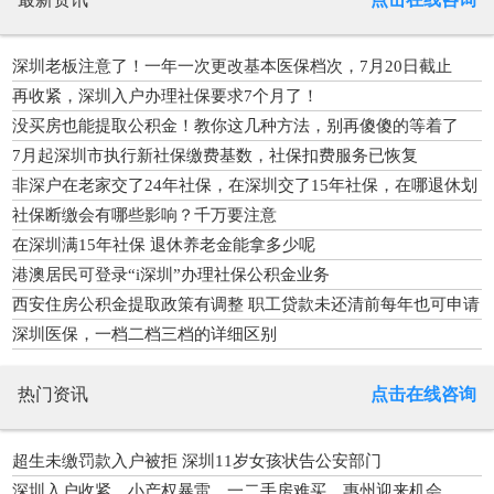
深圳老板注意了！一年一次更改基本医保档次，7月20日截止
再收紧，深圳入户办理社保要求7个月了！
没买房也能提取公积金！教你这几种方法，别再傻傻的等着了
7月起深圳市执行新社保缴费基数，社保扣费服务已恢复
非深户在老家交了24年社保，在深圳交了15年社保，在哪退休划
算？
社保断缴会有哪些影响？千万要注意
在深圳满15年社保 退休养老金能拿多少呢
港澳居民可登录“i深圳”办理社保公积金业务
西安住房公积金提取政策有调整 职工贷款未还清前每年也可申请
提取公积金
深圳医保，一档二档三档的详细区别
热门资讯
点击在线咨询
超生未缴罚款入户被拒 深圳11岁女孩状告公安部门
深圳入户收紧、小产权暴雷、一二手房难买，惠州迎来机会