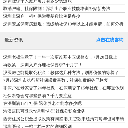
搞定
深圳社保个人账户每月有多少钱进账
取消户籍、社保限制！深圳出台职业技能培训补贴新办法
深圳非深户一档社保缴费基数比例是多少
深圳安居保障房新规：需缴纳社保10年以上才能申请，如何分析
解读
最新资讯
点击在线咨询
深圳老板注意了！一年一次更改基本医保档次，7月20日截止
再收紧，深圳入户办理社保要求7个月了！
没买房也能提取公积金！教你这几种方法，别再傻傻的等着了
7月起深圳市执行新社保缴费基数，社保扣费服务已恢复
非深户在老家交了24年社保，在深圳交了15年社保，在哪退休划
算？
社保断缴会有哪些影响？千万要注意
在深圳满15年社保 退休养老金能拿多少呢
港澳居民可登录“i深圳”办理社保公积金业务
西安住房公积金提取政策有调整 职工贷款未还清前每年也可申请
提取公积金
深圳医保，一档二档三档的详细区别