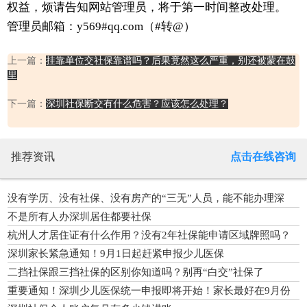
权益，烦请告知网站管理员，将于第一时间整改处理。
管理员邮箱：y569#qq.com（#转@）
上一篇：
挂靠单位交社保靠谱吗？后果竟然这么严重，别还被蒙在鼓
里
下一篇：
深圳社保断交有什么危害？应该怎么处理？
推荐资讯
点击在线咨询
没有学历、没有社保、没有房产的“三无”人员，能不能办理深
户？
不是所有人办深圳居住都要社保
杭州人才居住证有什么作用？没有2年社保能申请区域牌照吗？
深圳家长紧急通知！9月1日起赶紧申报少儿医保
二挡社保跟三挡社保的区别你知道吗？别再“白交”社保了
重要通知！深圳少儿医保统一申报即将开始！家长最好在9月份