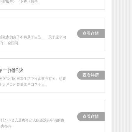
察报告》（下称《报告...
查看详情
口后老家的房子不再属于自己……关于这个问
，全国两...
你一招解决
查看详情
还跟我们的日常生活中许多事务有关。想要
户口还是集体户口？个人...
查看详情
圳2337套安居房今起认购还没有申请的也
都有...