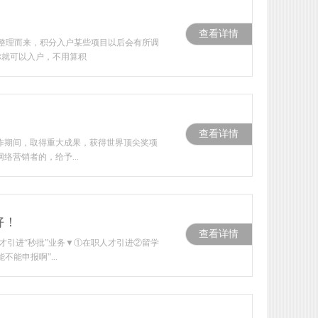
查看详情
况整理而来，积分入户某些项目以后会有所调
你就可以入户，不用算积
查看详情
作期间，取得重大成果，获得世界顶尖奖项
络营销者的，给予...
好！
查看详情
才引进“秒批”业务▼①在职人才引进②留学
能申报啊”...