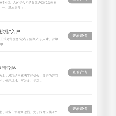
院校学生3、入的是公司的集体户口然后来看
一、基本条件：...
秒批”入户
查看详情
日正式对外服务!记者了解到,在职人才、留学
...
申请攻略
查看详情
热土，发现这里充满了好机会。良好的营商
但租场地、买装备、招马...
查看详情
潮，就业市场竞争激烈。为了探究应届海外