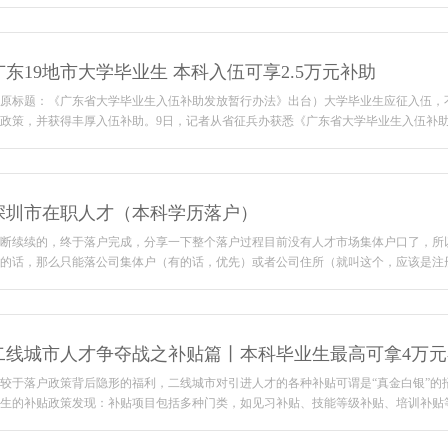
广东19地市大学毕业生 本科入伍可享2.5万元补助
原标题：《广东省大学毕业生入伍补助发放暂行办法》出台）大学毕业生应征入伍，
政策，并获得丰厚入伍补助。9日，记者从省征兵办获悉《广东省大学毕业生入伍补助发
深圳市在职人才（本科学历落户）
断续续的，终于落户完成，分享一下整个落户过程目前没有人才市场集体户口了，所
的话，那么只能落公司集体户（有的话，优先）或者公司住所（就叫这个，应该是注册地
二线城市人才争夺战之补贴篇丨本科毕业生最高可拿4万元
较于落户政策背后隐形的福利，二线城市对引进人才的各种补贴可谓是“真金白银”的
生的补贴政策发现：补贴项目包括多种门类，如见习补贴、技能等级补贴、培训补贴等。