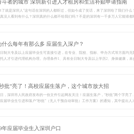
奋斗者的城市 深圳新引进人才租房和生活补贴申请指南
来了就是深圳人”这句话在深圳的人都听过，但如今成了笑话，来了深圳给了我们什么
真没人看到有什么？深圳真的什么都不给我们吗？不是的深圳有一千多万人它能谁都给吗
为什么每年有那么多 应届生入深户？
日制大专及以上应届毕业生可直接引进，在专业、院校、指标、申办方式等方面均无
托人才引进代理机构办理。办理条件1、具有全日制大专及以上学历2、身体健康，未
“秒批”亮了！高校应届生落户，这个城市放大招
日，深圳市人民政府发布的一份文件引起网友关注！应届生落户，“秒批”两个字亮了
应届毕业生引进和落户“秒批”（无人干预自动审批）工作方案》的通知，其中提出人才引
19年应届毕业生入深圳户口