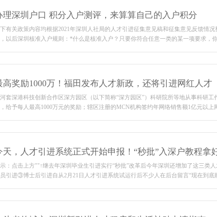
办理深圳户口 积分入户测评，来算算自己的入户积分
下有关政策内容均根据2021年深圳人社局的人才引进征集意见稿和征集意见反馈情
，以后深圳核准入户规则：*什么是核准入户？只要你符合任意一类的某一项要求，
最高奖励1000万！福田发布人才新政，还将引进网红人才
河套深港科技创新合作区深方园区（以下简称“深方园区”）科研院所等地从事科研工
，给予每人最高1000万元的奖励；辖区注册的MCN机构签约年网络销售额1亿元以上网
今天，人才引进系统正式开始申报！“秒批”入深户教程拿
示：点击上方""↑继去年深圳毕业生引进实行“秒批”改革后今年深圳还增加了这三类人
员引进③博士后引进自从2月21日人才引进系统试运行后不少人在后台留言“现在到底能不