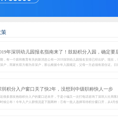
政策
2019年深圳幼儿园报名指南来了！鼓励积分入园，确定要
期，有一个跟和教育有关的新消息公布一2019深圳幼儿园报名安排已经出炉。现在
深户，而家长双方都为非深户，那么根据今年入园规定，父母一方必须有居住证。日前，
深圳积分入户窗口关了快2年，没想到中级职称快人一步
近很多朋友抱怨积分入户的窗口还未开，于是小编又一次打电话咨询了深圳人社局客
时候公布！今年入户人群情况是下面两种：①有一批人选择等待积分窗口开，从4月份一直