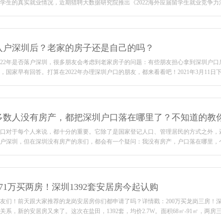
学生的真实就业情况，近期猎聘大数据研究院推出《2022海外应届留学生就业竞争力洞
入户深圳后？老家的房子还是自己的吗？
022年是否落户深圳，很多朋友会考虑到老家房子的问题：有些朋友担心拿到深圳户
，国家早有回答。打算在2022年办理深圳户口的朋友，都来看看吧！2021年3月11日下午
多数人没有房产，都把深圳户口落在哪里了？不知道的教
口对于每个人来说，都十分的重要。它除了是国家登记人口、管理居民的方式之外，
户深圳，但在深圳没有房产的亲们，都会有一个疑问：我没有房产，户口落在哪里，个人
171万买两房！深圳1392套安居房今起认购
友们！前天跟大家推荐的龙岗安居房你们都申请了吗？详情戳：200万买龙岗三房！深
关系，新的安居房又来了。这次在盐田，1392套，均价2.7W。面积68㎡-91㎡，两房三房