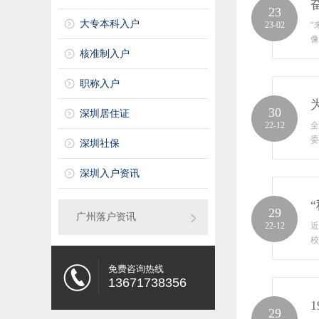
23
大专本科入户
23-02
“
像
核准制入户
职称入户
30
深圳居住证
22-12
全
委
深圳社保
深圳入户资讯
29
广州落户资讯
22-12
近
校
免费咨询热线
13671738356
29