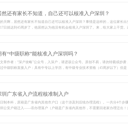
居然还有家长不知道，自己还可以核准入户深圳？
的天啊，居然还有家长不知道自己还可以核准入户深圳？事情是这样的，这位家长出生年月日
17日就达到45周岁了，他居然认为他没有机会核准入户深圳了。来，给大家上干货。这位
拥有“中级职称”能核准入户深圳吗？
文章作者：“深户攻略”公众号，入深户，请进该公众号。原创不易，请勿转载或抄袭
过中级职称直接入户：具有中专以上学历，有中级专业技术资格（45周岁以下）但是，
深圳广东省入户流程核准制入户
日制本科，原籍是广东省内其他市户口（这个涉及到后续办理流程）。一共分4个步
圳公安户籍迁入——④办理落户（户籍是广东省内其他市，不需要回老家办理迁出！）一