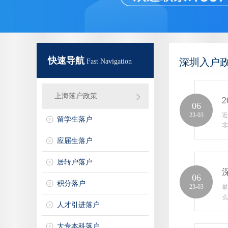
快速导航
深圳入户
Fast Navigation
上海落户政策
06
23-03
近
留学生落户
非
应届生落户
居转户落户
06
积分落户
23-03
最
么
人才引进落户
大专本科落户