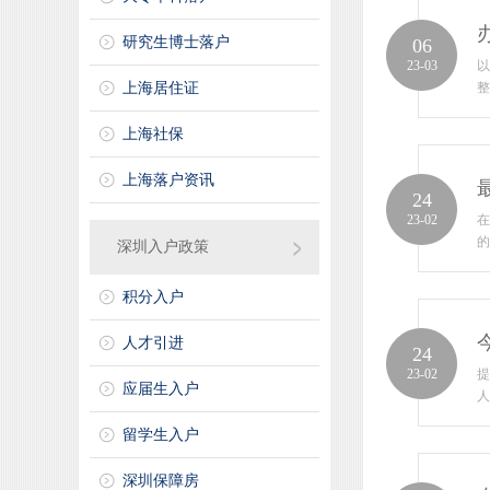
研究生博士落户
06
23-03
以
上海居住证
整
上海社保
上海落户资讯
24
23-02
在
的
深圳入户政策
积分入户
人才引进
24
23-02
提
应届生入户
人
留学生入户
深圳保障房