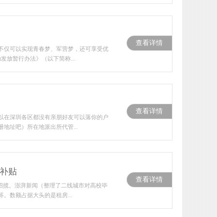
查看详情
不仅可以实现青春梦、军营梦，还可享受优
放暂行办法》（以下简称...
查看详情
以在深圳各区都没有亲朋好友可以落你的户
址吧）所在地派出所代管...
补贴
查看详情
招揽。澎湃新闻（整理了二线城市对高校毕
数额占据大头的是租房...