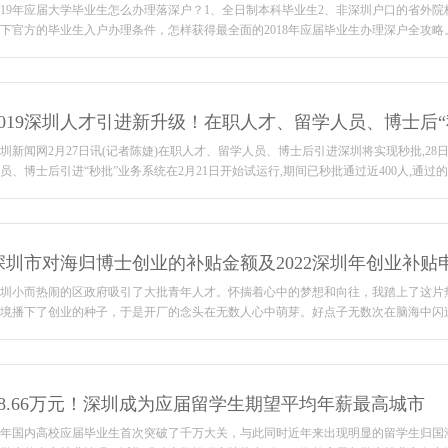
019年应届大学毕业生怎么办理落深户？1、全日制本科毕业生2、非深圳户口的省外
下官方的毕业生入户办理条件，怎样获得最全面的2018年应届毕业生办理深户全攻略。
2019深圳人才引进新升级！在职人才、留学人员、博士后“
圳新闻网2月27日讯(记者陈婕)在职人才、留学人员、博士后引进深圳将实现秒批,28
员、博士后引进“秒批”业务系统在2月21日开始试运行,期间已秒批通过近400人,通过的申
深圳市对海归博士创业的补贴金额及2022深圳年创业补贴
圳小而热闹的区政府吸引了大批青年人才。怀揣着心中的梦想和向往，我踏上了这片
境播下了创业的种子，于是开厂的念头在无数人心中萌芽。好点子无数次在脑海中闪过，
28.66万元！深圳成为应届留学生期望平均年薪最高城市
年国内高校应届毕业生首次突破了千万大关，与此同时近年来出现明显的留学生归国