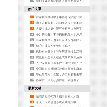
动合同证明社保单位！
深圳又曝光有5600多人获得新引进人
才租房和生活补贴！
热门文章
在深圳未缴纳够十年养老保险的非深
户人员可以实现退休了
用了这套方案，2018年入深户你不成
功都不可能！
方便！深圳居住证可全程网上办理了
小升初必备丨带你揭秘积分入学深户
和非深户的差别
有深圳居住证也可以申请租房补贴？
不可以！
深户办理条件你都够了吗？
已经有全日制本科学历还能报名深圳
自考本科吗？
腾讯音乐总部大楼正式落户深圳后海
入户深圳要什么条件？2021深圳入户
条件大汇总
全国首家深港澳联营税务师事务所落
户深圳前海
毕业后须知丨档案，户口到底要去哪
里？具体该如何处理？
办深户，只为小孩前途，别犹豫了
最新文档
最高奖励1000万！福田发布人才新
政，还将引进网红人才
今天，人才引进系统正式开始申