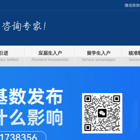
微信添加
引进
应届生入户
留学生入户
核准
es Settled
Resident Households
Service advantages
Servic