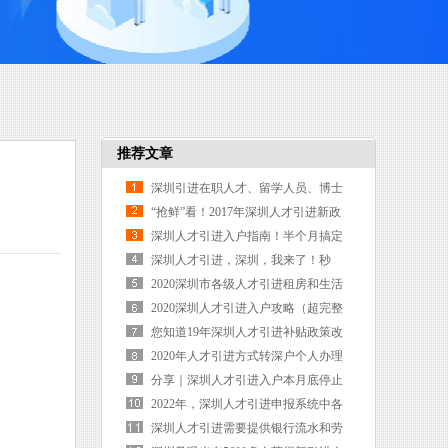
推荐文章
深圳引进在职人才、留学人员、博士
后今起“秒批”
“抢鲜”看！2017年深圳人才引进新政
公布！
深圳人才引进入户指南！半个月搞定
入户，深圳效率真高
深圳人才引进，深圳，我来了！秒
批”上线首月：4万余人测评通过
2020深圳市各级人才引进租房和生活
补贴总结（入户补贴）
2020深圳人才引进入户攻略（超完整
版，亲身例子借鉴）
您知道19年深圳人才引进补贴政策改
变了吗？
2020年人才引进方式转深户个人办理
教程，有需要可以收藏
分享｜深圳人才引进入户本月底停止
申报！已经申请入户的还能继续办理
2022年，深圳人才引进申报系统中各
吗？
种状态解释
深圳人才引进需要提供银行流水和劳