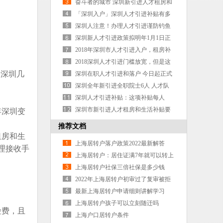
报！“秒批”入深户教程拿好！
奋斗者的城市 深圳新引进人才租房和
生活补贴申请指南
「深圳入户」深圳人才引进补贴有多
少钱？条件是什么？
深圳人注意！办理人才引进谨防钓鱼
网站，小心这种套路
深圳新人才引进政策拟明年1月1日正
式发布
2018年深圳市人才引进入户，租房补
贴申请攻略
2018深圳人才引进门槛放宽，但是这
来深圳几
个要求却越来越严格了！
深圳在职人才引进和落户 今日起正式
实行“秒批”
深圳全年新引进全职院士6人 人才队
伍规模持续壮大
深圳人才引进补贴：这项补贴每人
3000元，一次性到账
深圳市新引进人才租房和生活补贴要
年深圳变
如何领取？
推荐文档
租房和生
上海居转户落户政策2022最新解答
办理接收手
上海居转户：居住证满7年就可以转上
海户口吗？
上海居转户社保三倍社保是多少钱
2022年上海居转户初审过了复审被拒
概率0
最新上海居转户申请细则讲解学习
上海居转户孩子可以立刻随迁吗
险费，且
上海户口居转户条件