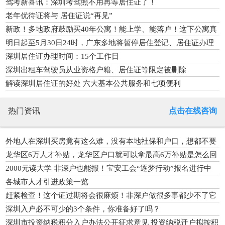
2万
驾考新喜讯：深圳考驾照不用再等居住证了！
老年优待证将与 居住证说“再见”
新政！多地政府鼓励买40年公寓！能上学、能落户！这下公寓真
火了
明日起至5月30日24时，广东多地将暂停居住登记、居住证办理
等业务
深圳居住证办理时间：15个工作日
深圳出租车驾驶员从业资格户籍、居住证等限定被删除
解读深圳居住证的好处 六大基本公共服务和七项便利
热门资讯
点击在线咨询
外地人在深圳买房竟有这么难，没有本地社保和户口，想都不要
想
龙华区6万人才补贴，龙华区户口就可以拿最高6万补贴是怎么回
事？
2000元读大学 非深户也能报！宝安工会“逐梦行动”报名进行中
各城市人才引进政策一览
赶紧检查！这个证过期将会很麻烦！非深户做很多事都少不了它
深圳入户必不可少的3个条件，你准备好了吗？
深圳市投资纳税积分入户办法公开征求意见 投资纳税迁户拟按积