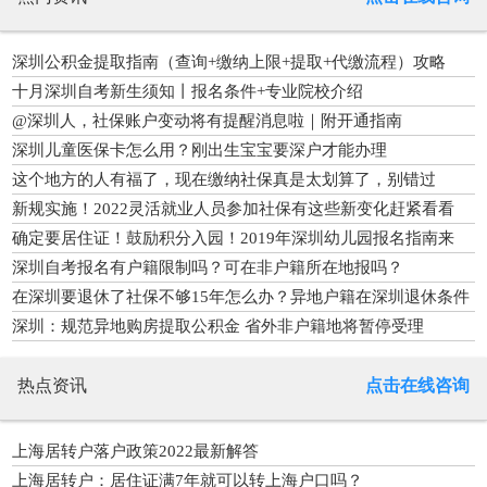
深圳公积金提取指南（查询+缴纳上限+提取+代缴流程）攻略
十月深圳自考新生须知丨报名条件+专业院校介绍
@深圳人，社保账户变动将有提醒消息啦｜附开通指南
深圳儿童医保卡怎么用？刚出生宝宝要深户才能办理
这个地方的人有福了，现在缴纳社保真是太划算了，别错过
新规实施！2022灵活就业人员参加社保有这些新变化赶紧看看
确定要居住证！鼓励积分入园！2019年深圳幼儿园报名指南来
了！
深圳自考报名有户籍限制吗？可在非户籍所在地报吗？
在深圳要退休了社保不够15年怎么办？异地户籍在深圳退休条件
深圳：规范异地购房提取公积金 省外非户籍地将暂停受理
热点资讯
点击在线咨询
上海居转户落户政策2022最新解答
上海居转户：居住证满7年就可以转上海户口吗？