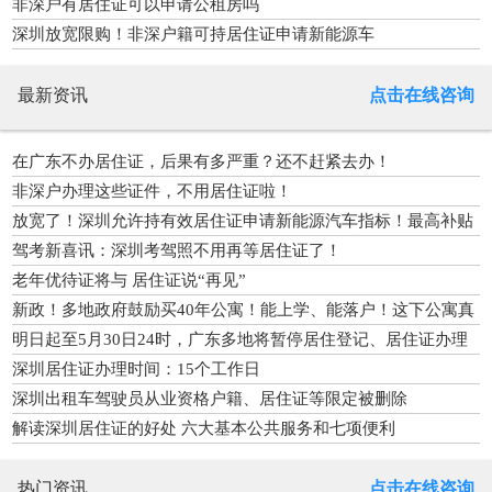
非深户有居住证可以申请公租房吗
深圳放宽限购！非深户籍可持居住证申请新能源车
最新资讯
点击在线咨询
在广东不办居住证，后果有多严重？还不赶紧去办！
非深户办理这些证件，不用居住证啦！
放宽了！深圳允许持有效居住证申请新能源汽车指标！最高补贴
2万
驾考新喜讯：深圳考驾照不用再等居住证了！
老年优待证将与 居住证说“再见”
新政！多地政府鼓励买40年公寓！能上学、能落户！这下公寓真
火了
明日起至5月30日24时，广东多地将暂停居住登记、居住证办理
等业务
深圳居住证办理时间：15个工作日
深圳出租车驾驶员从业资格户籍、居住证等限定被删除
解读深圳居住证的好处 六大基本公共服务和七项便利
热门资讯
点击在线咨询