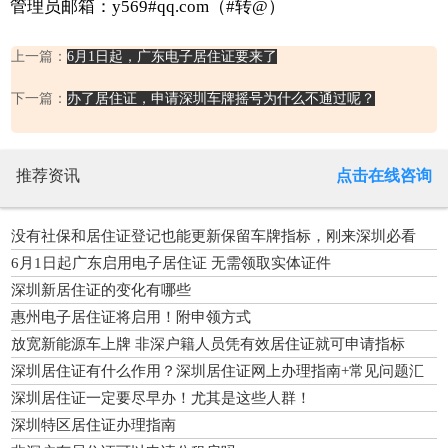
管理员邮箱：y569#qq.com（#转@）
上一篇：
6月1日起，广东电子居住证要来了
下一篇：
办了居住证，申请深圳车牌摇号为什么不通过呢？
推荐资讯
点击在线咨询
没有社保和居住证登记也能更新保留车牌指标，刚来深圳必看
6月1日起广东启用电子居住证 无需领取实体证件
深圳新居住证的变化有哪些
惠州电子居住证将启用！附申领方式
放宽新能源车上牌 非深户籍人员凭有效居住证就可申请指标
深圳居住证有什么作用？深圳居住证网上办理指南+常见问题汇
总
深圳居住证一定要尽早办！尤其是这些人群！
深圳特区居住证办理指南