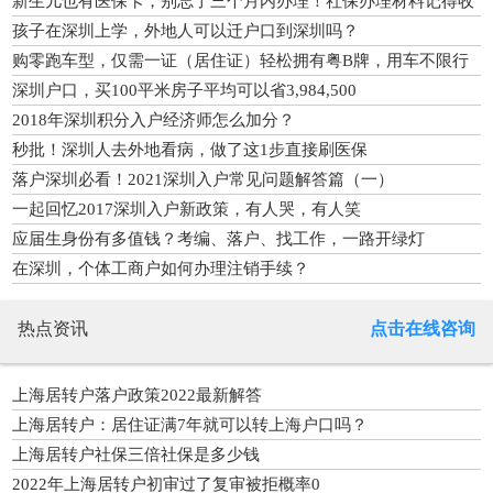
新生儿也有医保卡，别忘了三个月内办理！社保办理材料记得收
藏哦
孩子在深圳上学，外地人可以迁户口到深圳吗？
购零跑车型，仅需一证（居住证）轻松拥有粤B牌，用车不限行
深圳户口，买100平米房子平均可以省3,984,500
2018年深圳积分入户经济师怎么加分？
秒批！深圳人去外地看病，做了这1步直接刷医保
落户深圳必看！2021深圳入户常见问题解答篇（一）
一起回忆2017深圳入户新政策，有人哭，有人笑
应届生身份有多值钱？考编、落户、找工作，一路开绿灯
在深圳，个体工商户如何办理注销手续？
热点资讯
点击在线咨询
上海居转户落户政策2022最新解答
上海居转户：居住证满7年就可以转上海户口吗？
上海居转户社保三倍社保是多少钱
2022年上海居转户初审过了复审被拒概率0