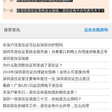
上一篇：
有深圳居住证可以申请租房补贴吗？
下一篇：
在深圳居住证竟然这么值钱，居住证再不办可真亏大了！
推荐资讯
点击在线咨询
非深户没居住证可以在深圳办护照吗
深圳市居住证系统全面升级！办事窗口和网上办理途径恢复正常
服务
深圳居住证续签
为什么取消暂住证而变成了居住证？
2018年深圳居住证办理超全指南！这些人可直接办理
深圳居住证签注要每年签注一次 深圳居住证怎么签注
重磅！广东6月1日起启用电子居住证
非深户家长们：居住证你该知道的都在这里！
深圳一张居住证或值三十万，你知道怎么用吗？
我在陌生的城市工作，居住证有什么作用，怎么办理