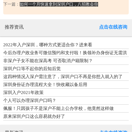
下一篇：
如何一个月快速拿到深圳户口，八招教会你
推荐资讯
点击在线咨询
2022年入户深圳，哪种方式更适合你？进来看
今后办理户政业务可微信预约和支付啦！换领补办身份证无需洪
荒之力
非深户子女不能在深高考 可否取消户籍限制？
深圳户口等不起你的后知后觉
这四种情况入深户需注意了，深圳户口不再是你想入就入的了
深圳身份证办理流程大全！快收藏以备后用
深圳入户2021年政策
个人可以办理深圳户口吗？
佩服！只因孩子不是深户不能上公办学校，他竟然这样做
原来深圳户口这么容易就办好了