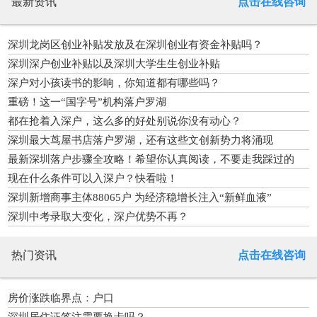
最新资讯
点击在线咨询
深圳龙岗区创业补贴发放及在深圳创业有资金补贴吗？
深圳深户创业补贴以及深圳大学生生创业补贴
深户对小孩读书的影响，你知道都有哪些吗？
重磅！这一“国字号”机构落户罗湖
都在抢着入深户，这么多的好处别说你没有动心？
深圳最大茑屋书店落户罗湖，还有这些文创新势力将涌现
最新深圳落户步骤全攻略！希望你认真阅读，不要走我踩过的
坑！
现在什么条件可以入深户？快看啦！
深圳新增商事主体88065户 为经济稳增长注入“新鲜血液”
深圳中考录取大变化，深户优势不再？
热门资讯
点击在线咨询
房价涨跌临界点：户口
深圳居住证签注需要换卡吗？