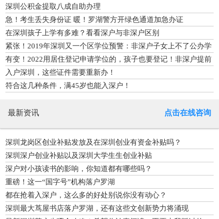
深圳公积金提取八成自助办理
急！考生丢失身份证 暖！罗湖警方开绿色通道加急办证
在深圳孩子上学有多难？看看深户与非深户区别
紧张！2019年深圳又一个区学位预警：非深户子女上不了公办学
校
有变！2022用居住登记申请学位的，孩子也要登记！非深户提前
一年
入户深圳，这些证件需要重新办！
符合这几种条件，满45岁也能入深户！
最新资讯
点击在线咨询
深圳龙岗区创业补贴发放及在深圳创业有资金补贴吗？
深圳深户创业补贴以及深圳大学生生创业补贴
深户对小孩读书的影响，你知道都有哪些吗？
重磅！这一“国字号”机构落户罗湖
都在抢着入深户，这么多的好处别说你没有动心？
深圳最大茑屋书店落户罗湖，还有这些文创新势力将涌现