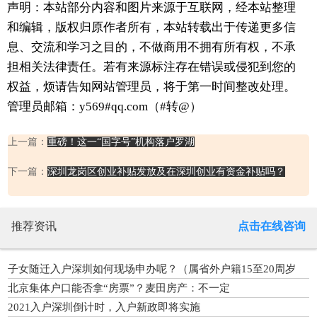
声明：本站部分内容和图片来源于互联网，经本站整理
和编辑，版权归原作者所有，本站转载出于传递更多信
息、交流和学习之目的，不做商用不拥有所有权，不承
担相关法律责任。若有来源标注存在错误或侵犯到您的
权益，烦请告知网站管理员，将于第一时间整改处理。
管理员邮箱：y569#qq.com（#转@）
上一篇：
重磅！这一“国字号”机构落户罗湖
下一篇：
深圳龙岗区创业补贴发放及在深圳创业有资金补贴吗？
推荐资讯
点击在线咨询
子女随迁入户深圳如何现场申办呢？（属省外户籍15至20周岁
的）
北京集体户口能否拿“房票”？麦田房产：不一定
2021入户深圳倒计时，入户新政即将实施