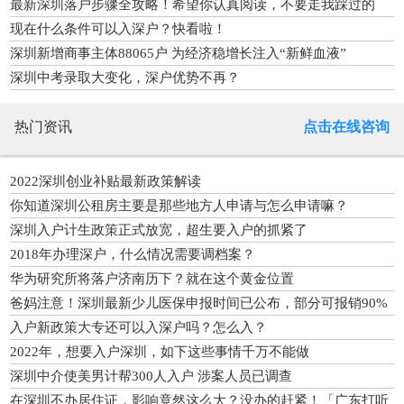
最新深圳落户步骤全攻略！希望你认真阅读，不要走我踩过的
坑！
现在什么条件可以入深户？快看啦！
深圳新增商事主体88065户 为经济稳增长注入“新鲜血液”
深圳中考录取大变化，深户优势不再？
热门资讯
点击在线咨询
2022深圳创业补贴最新政策解读
你知道深圳公租房主要是那些地方人申请与怎么申请嘛？
深圳入户计生政策正式放宽，超生要入户的抓紧了
2018年办理深户，什么情况需要调档案？
华为研究所将落户济南历下？就在这个黄金位置
爸妈注意！深圳最新少儿医保申报时间已公布，部分可报销90%
入户新政策大专还可以入深户吗？怎么入？
2022年，想要入户深圳，如下这些事情千万不能做
深圳中介使美男计帮300人入户 涉案人员已调查
在深圳不办居住证，影响竟然这么大？没办的赶紧！「广东打听