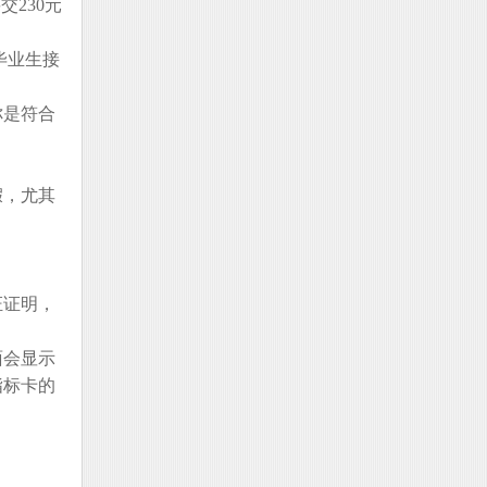
230元
毕业生接
你是符合
假，尤其
证证明，
面会显示
指标卡的