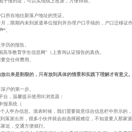
通电子报到证，可以实现线上改派，方便得很。
口所在地往新落户地址的凭证。
月，限期内未到派遣单位报到并办理户口手续的，户口迁移证
户”
。
学历的报告。
高等教育学生信息网"（上查询认证报告的真伪。
要交任何费用。
独放出来是割裂的，只有放到具体的情景和实践下理解才有意义
深户的第一步。
台，温馨提示使用IE浏览器：
申报系统（
个人申办信息。填表时候，我们需要留意综合信息栏中所示的
说到落派出所，很多小伙伴就会由选择困难症，不知道要入那家
离家近，交通方便就行。