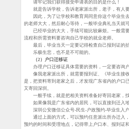
请牢记我们获得接受申请表的目的是什么！
就是告诉学校，告诉老家派出所，老子，有人要
因此，为了让学校和教育局同意你这个毕业生去
的老师大大，然后耐心等待，一般毕业典礼当天就
已经毕业的大大，手续可能比较麻烦。一般需要
流程和所需资料要咨询自己学校的就业老师。
最后，毕业当天一定要记得检查自己报到证的抬
乐极生悲，也不是不可能的。
（2）户口迁移证
办理户口迁移证具体需要的资料，一定要咨询户
像我老家派出所，就需要报到证、《毕业生接收
是，把资料寄到老家之后，才发现广东省内的户口
又寄回深圳。
一般手续，就是把相关资料准备好寄回老家，找
如果像我是广东省内的居民，可以直接到迁入地
深圳公安微信公众号-民生-户政预约-毕业生入
通过上面的方式，可以预约任意派出所办迁入，
预约的时间和受理地点，记得带上户口本、报到证