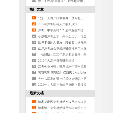
深户丨没有“早知道”，后悔也没用，
这就是不及时办理的后果
热门文章
北京、上海户口争着办！逃离北上广
只是一句空口号？
2022年深圳职称入户的新政策
深圳一中学新聘2020届毕业生20位，
19位是清北硕博，简历全曝光
小孩在深圳上学，买不起房子，你至
少该给他一个户口
医保卡借家人使用、跨省看门诊等政
策出台时间表，网友看到有话说
落户深圳后会享受到哪些福利？入深
户真的值吗？
「收藏版」2020年深圳购房资格、限
购限贷、15种落户方式最全汇总
2019年入深户都有哪些途径
深圳创业补贴，贴息贷款申请全流程
(高效审批快速通道)
智帮咨询 离职后社保断缴？你纠结的
医保问题，我为你解答
为什么深圳的落户门槛这么低呢？房
价还这么高
2022年，入深户有啥意义啊？又没多
大用处？
最新文档
深圳龙岗区创业补贴发放及在深圳创
业有资金补贴吗？
深圳深户创业补贴以及深圳大学生生