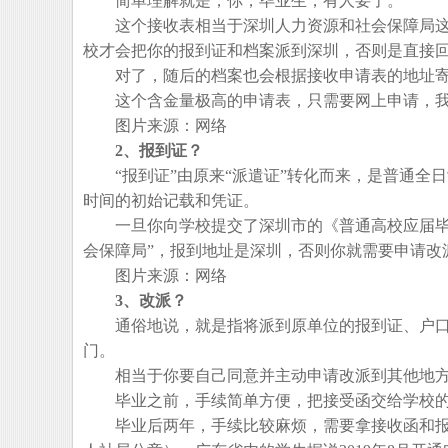
简单理解就是，你，毕业生，有人要了。
这个接收表相当于深圳人力资源和社会保障局这
校才会把你的报到证和档案派到深圳，否则是直接
对了，随后的档案也会根据接收申请表的地址寄
这个含金量极高的申请表，只需要网上申请，我
图片来源：网络
2、报到证？
“报到证”由原来“派遣证”转化而来，是普通全
时间的初始记载和凭证。
一旦你向学校提交了深圳市的《普通高校应届毕业
会保障局”，报到地址是深圳，否则你就需要申请改
图片来源：网络
3、改派？
通俗地说，就是指将派到原单位的报到证、户口
门。
相当于你要自己同意并主动申请改派到其他地方
毕业之前，手续简单方便，把接受函交给学校的
毕业后两年，手续比较麻烦，需要拿接收函和报到