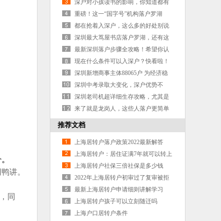
创业补贴
深户对小孩读书的影响，你知道都有
哪些吗？
重磅！这一“国字号”机构落户罗湖
都在抢着入深户，这么多的好处别说
你没有动心？
深圳最大茑屋书店落户罗湖，还有这
些文创新势力将涌现
最新深圳落户步骤全攻略！希望你认
真阅读，不要走我踩过的坑！
现在什么条件可以入深户？快看啦！
深圳新增商事主体88065户 为经济稳
增长注入“新鲜血液”
深圳中考录取大变化，深户优势不
再？
深圳老司机超详细生存攻略，尤其是
毕业生务必看看
来了就是龙岗人，这些人落户更简单
啦！超全攻略来袭
推荐文档
上海居转户落户政策2022最新解答
上海居转户：居住证满7年就可以转上
分。
海户口吗？
上海居转户社保三倍社保是多少钱
同鸭讲。
2022年上海居转户初审过了复审被拒
概率0
最新上海居转户申请细则讲解学习
，同
上海居转户孩子可以立刻随迁吗
上海户口居转户条件