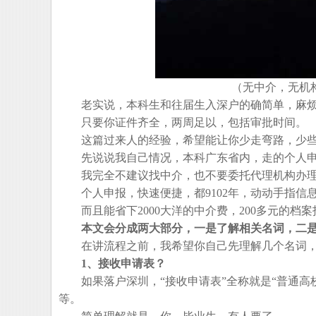
（无中介，无机
老实说，本科生和往届生入深户的确简单，麻烦
只要你证件齐全，两周足以，包括审批时间。
这篇过来人的经验，希望能让你少走弯路，少些
先说说我自己情况，本科广东省内，走的个人申
我完全不建议找中介，也不要委托代理机构办理
个人申报，快速便捷，都9102年，动动手指信
而且能省下2000大洋的中介费，200多元的档
本文会分成两大部分，一是了解相关名词，二
在讲流程之前，我希望你自己先理解几个名词，
1、接收申请表？
如果落户深圳，“接收申请表”全称就是“普通高
等。