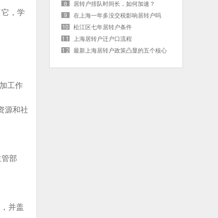
居转户排队时间长，如何加速？
了它，学
在上海一年多没交税影响居转户吗
松江区七年居转户条件
上海居转户迁户口流程
最新上海居转户政策凸显的五个核心
词
加工作
资源和社
主管部
明，并盖