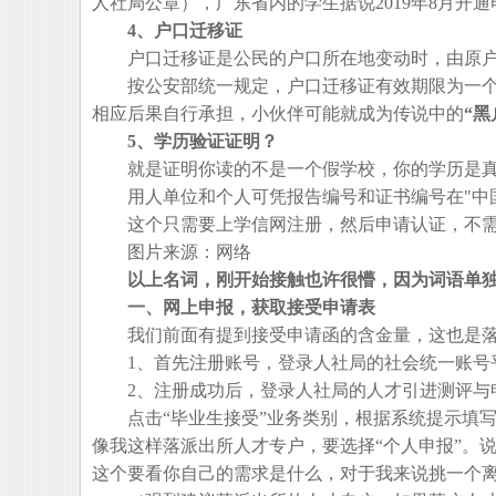
人社局公章），广东省内的学生据说2019年8月开
4、户口迁移证
户口迁移证是公民的户口所在地变动时，由原户
按公安部统一规定，户口迁移证有效期限为一个
相应后果自行承担，小伙伴可能就成为传说中的
“黑
5、学历验证证明？
就是证明你读的不是一个假学校，你的学历是真
用人单位和个人可凭报告编号和证书编号在"中国
这个只需要上学信网注册，然后申请认证，不需
图片来源：网络
以上名词，刚开始接触也许很懵，因为词语单
一、网上申报，获取接受申请表
我们前面有提到接受申请函的含金量，这也是落
1、首先注册账号，登录人社局的社会统一账号平
2、注册成功后，登录人社局的人才引进测评与
点击“毕业生接受”业务类别，根据系统提示填写
像我这样落派出所人才专户，要选择“个人申报”。
这个要看你自己的需求是什么，对于我来说挑一个