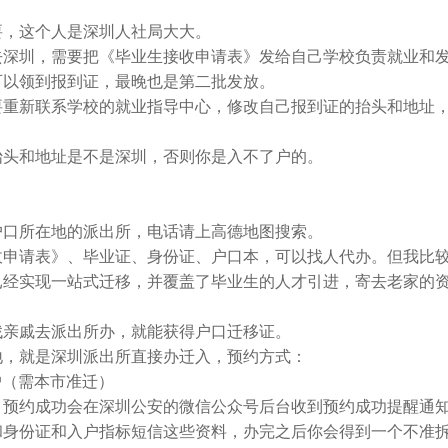
，这个人是深圳人社局大大。
深圳，需要把《毕业生接收申请表》发给自己学校负责就业和
可以领到报到证，最晚也是第二批发放。
重新联系学校的就业指导中心，修改自己报到证的抬头和地址
头和地址是不是深圳，否则你是入不了户的。
口所在地的派出所，电话请上高德地图搜索。
申请表》、毕业证、身份证、户口本，可以找人代办。但我比
已经实现一站式迁移，并覆盖了毕业生的人才引进，寄去老家的
亲戚去派出所办，就能获得户口迁移证。
，就是深圳派出所直接办迁入，预约方式：
户（需本市准迁）
预约成功会在深圳公安的微信公众号后台收到预约成功提醒通
和身份证和入户指标短信这些资料，办完之后你会得到一个不准