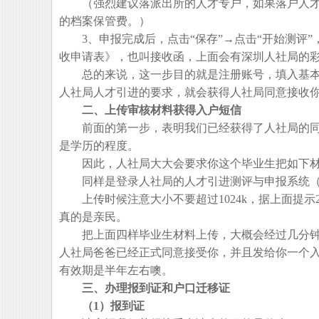
（强烈建议落派出所的人才专户，如果落户人才市场
的档案保管费。）
3、申报完成后，点击“保存”→点击“开始测评”
收申请表》，也叫接收函，上面会有深圳人社局的
总的来说，这一步目的就是注册账号，填入基本
人社局人才引进的要求，就会获得人社局同意接收
二、上传审核材料获得入户短信
前面的第一步，表明我们已经获得了人社局的同
是学历的程度。
因此，人社局大大会要求你这个毕业生把如下材
同样是登录人社局的人才引进测评与申报系统
上传时候注意大小不要超过1024k，据上面提示2
真的是亲民。
把上面四样毕业生材料上传，大概会经过几分钟
人社局爸爸已经正式同意接受你，并且发给你一个
有效期是半年左右噢。
三、办理报到证和户口迁移证
（1）报到证