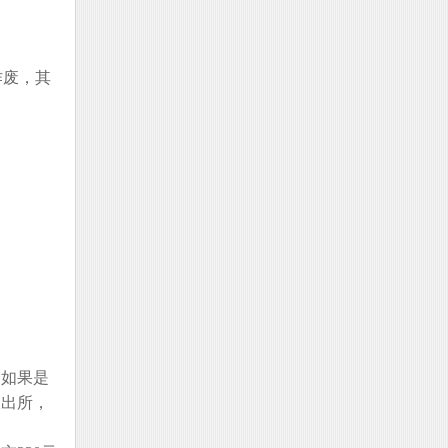
作废，其
。
，如果是
派出所，