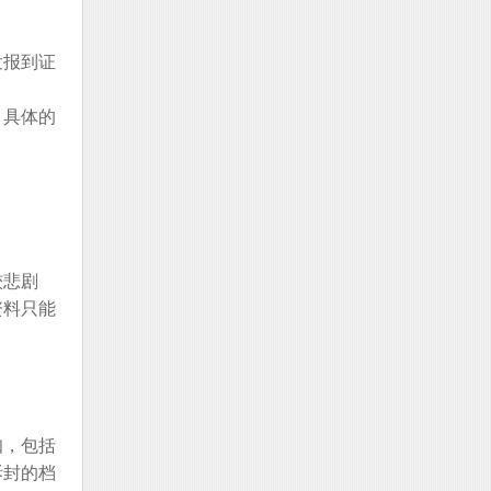
发报到证
，具体的
较悲剧
资料只能
知，包括
拆封的档