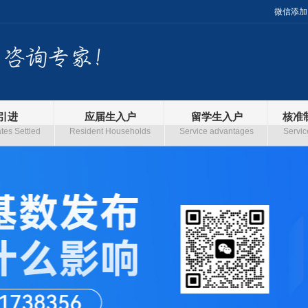
微信添加
引进
应届生入户
留学生入户
核准
es Settled
Resident Households
Service advantages
Servic