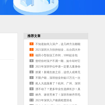
推荐文章
不知道如何入深户，这几种方法都能
帮你，看完这篇攻略你就会了！
2021深圳大力扶持创业，出台四大补
贴政策了解一下
福田小型创业工作间，1080起全包
价，可申请千元创业补贴
曾经你对深户不屑一顾，如今却对它
趋之若鹜
2021年深圳学位申请一定要儿童身份
证吗？没有怎么办？
抓紧！新规生效之后，这些人或将无
法直接入户深圳
不限户籍，深圳创业补贴15万元一次
性补贴到账
抢人大战落幕了？杭州、广州、深圳
等城市调整落户政策
漂不动了？更多毕业生选择长沙！真
相是？
林丹、谢杏芳来了！深圳市林丹羽毛
球俱乐部落户宝安
2021年深圳入户难易程度排名