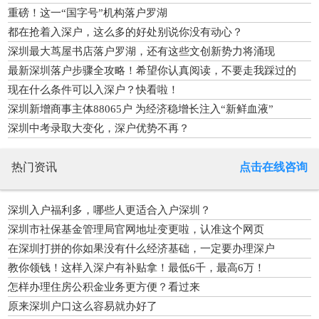
重磅！这一“国字号”机构落户罗湖
都在抢着入深户，这么多的好处别说你没有动心？
深圳最大茑屋书店落户罗湖，还有这些文创新势力将涌现
最新深圳落户步骤全攻略！希望你认真阅读，不要走我踩过的
坑！
现在什么条件可以入深户？快看啦！
深圳新增商事主体88065户 为经济稳增长注入“新鲜血液”
深圳中考录取大变化，深户优势不再？
热门资讯
点击在线咨询
深圳入户福利多，哪些人更适合入户深圳？
深圳市社保基金管理局官网地址变更啦，认准这个网页
在深圳打拼的你如果没有什么经济基础，一定要办理深户
教你领钱！这样入深户有补贴拿！最低6千，最高6万！
怎样办理住房公积金业务更方便？看过来
原来深圳户口这么容易就办好了