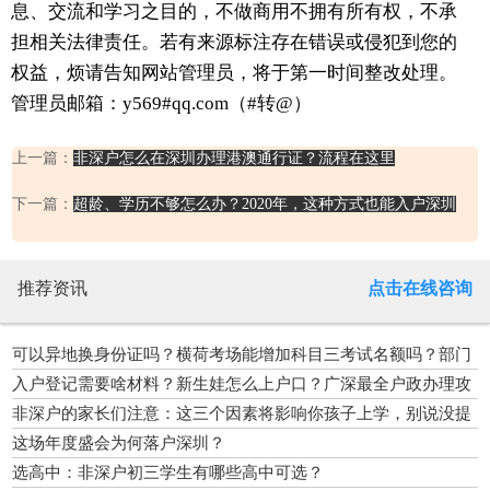
息、交流和学习之目的，不做商用不拥有所有权，不承
担相关法律责任。若有来源标注存在错误或侵犯到您的
权益，烦请告知网站管理员，将于第一时间整改处理。
管理员邮箱：y569#qq.com（#转@）
上一篇：
非深户怎么在深圳办理港澳通行证？流程在这里
下一篇：
超龄、学历不够怎么办？2020年，这种方式也能入户深圳
推荐资讯
点击在线咨询
可以异地换身份证吗？横荷考场能增加科目三考试名额吗？部门
回应
入户登记需要啥材料？新生娃怎么上户口？广深最全户政办理攻
略戳
非深户的家长们注意：这三个因素将影响你孩子上学，别说没提
醒你
这场年度盛会为何落户深圳？
选高中：非深户初三学生有哪些高中可选？