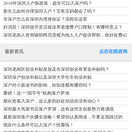
2018年深圳入户新政策：超生可以入深户吗？
新生儿如何办理深圳入户？宝爸宝妈都会了吗？
非深户怎么在深圳办理身份证？流程在这里
好消息！深圳放开灵活就业养老缴费户口限制！有哪些意义？
深圳龙岗人资局辅助聘员违规为他人入户提供帮助，收好处费42
万
最新资讯
点击在线咨询
深圳龙岗区创业补贴发放及在深圳创业有资金补贴吗？
深圳深户创业补贴以及深圳大学生生创业补贴
深户对小孩读书的影响，你知道都有哪些吗？
重磅！这一“国字号”机构落户罗湖
都在抢着入深户，这么多的好处别说你没有动心？
深圳最大茑屋书店落户罗湖，还有这些文创新势力将涌现
最新深圳落户步骤全攻略！希望你认真阅读，不要走我踩过的
坑！
现在什么条件可以入深户？快看啦！