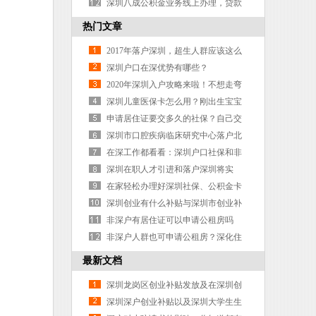
了什么信号？
深圳八成公积金业务线上办理，贷款
累计破千亿
热门文章
2017年落户深圳，超生人群应该这么
做，你做对了吗？
深圳户口在深优势有哪些？
2020年深圳入户攻略来啦！不想走弯
路赶紧看！
深圳儿童医保卡怎么用？刚出生宝宝
要深户才能办理
申请居住证要交多久的社保？自己交
的社保可以吗？
深圳市口腔疾病临床研究中心落户北
京大学深圳医院
在深工作都看看：深圳户口社保和非
深圳户口社保之间的区别！
深圳在职人才引进和落户深圳将实
现“秒批”
在家轻松办理好深圳社保、公积金卡
深圳创业有什么补贴与深圳市创业补
贴政策如何申请
非深户有居住证可以申请公租房吗
非深户人群也可申请公租房？深化住
房制度改革
最新文档
深圳龙岗区创业补贴发放及在深圳创
业有资金补贴吗？
深圳深户创业补贴以及深圳大学生生