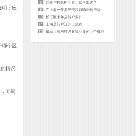
居转户排队时间长，如何加速？
证明；应
在上海一年多没交税影响居转户吗
松江区七年居转户条件
上海居转户迁户口流程
最新上海居转户政策凸显的五个核心
词
于哪个区
想的情况
，35周
。