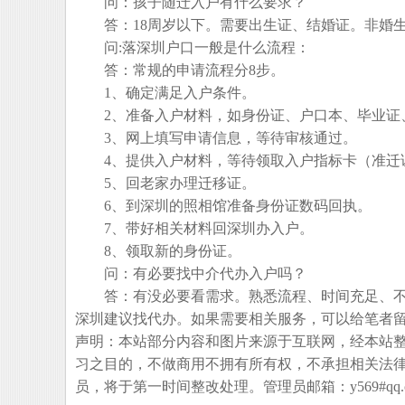
问：孩子随迁入户有什么要求？
答：18周岁以下。需要出生证、结婚证。非婚生
问:落深圳户口一般是什么流程：
答：常规的申请流程分8步。
1、确定满足入户条件。
2、准备入户材料，如身份证、户口本、毕业证
3、网上填写申请信息，等待审核通过。
4、提供入户材料，等待领取入户指标卡（准迁
5、回老家办理迁移证。
6、到深圳的照相馆准备身份证数码回执。
7、带好相关材料回深圳办入户。
8、领取新的身份证。
问：有必要找中介代办入户吗？
答：有没必要看需求。熟悉流程、时间充足、不
深圳建议找代办。如果需要相关服务，可以给笔者
声明：本站部分内容和图片来源于互联网，经本站
习之目的，不做商用不拥有所有权，不承担相关法
员，将于第一时间整改处理。管理员邮箱：y569#qq.