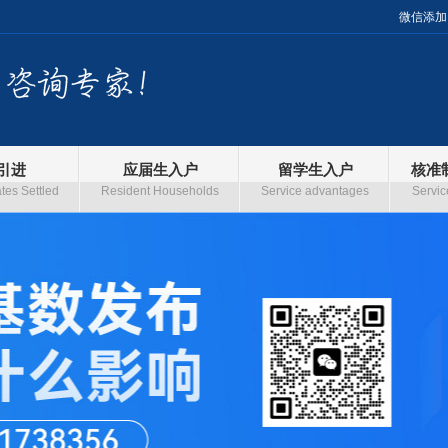
微信添加
引进
应届生入户
留学生入户
核准
es Settled
Resident Households
Service advantages
Servic