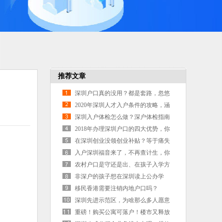
推荐文章
深圳户口真的没用？都是套路，忽悠
你的人其实就是真正的深圳人！
2020年深圳人才入户条件的攻略，涵
盖几乎所有的东西
深圳入户体检怎么做？深户体检指南
在此
2018年办理深圳户口的四大优势，你
可能不知道
在深圳创业没领创业补贴？等于痛失
了45万
入户深圳福音来了，不再查计生，你
还在犹豫什么
农村户口是守还是出、在孩子入学方
面深户显然很重要
非深户的孩子想在深圳读上公办学
校，真的是太难了
移民香港需要注销内地户口吗？
深圳先进示范区，为啥那么多人愿意
提前入深户？
重磅！购买公寓可落户！楼市又释放