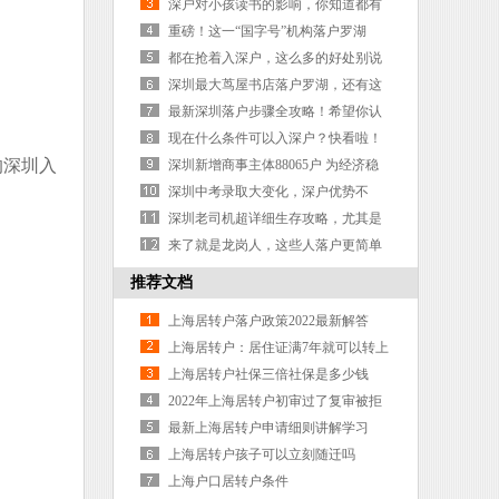
创业补贴
深户对小孩读书的影响，你知道都有
哪些吗？
重磅！这一“国字号”机构落户罗湖
都在抢着入深户，这么多的好处别说
你没有动心？
深圳最大茑屋书店落户罗湖，还有这
些文创新势力将涌现
最新深圳落户步骤全攻略！希望你认
真阅读，不要走我踩过的坑！
现在什么条件可以入深户？快看啦！
的深圳入
深圳新增商事主体88065户 为经济稳
增长注入“新鲜血液”
深圳中考录取大变化，深户优势不
再？
深圳老司机超详细生存攻略，尤其是
毕业生务必看看
来了就是龙岗人，这些人落户更简单
啦！超全攻略来袭
推荐文档
上海居转户落户政策2022最新解答
上海居转户：居住证满7年就可以转上
海户口吗？
上海居转户社保三倍社保是多少钱
2022年上海居转户初审过了复审被拒
概率0
最新上海居转户申请细则讲解学习
上海居转户孩子可以立刻随迁吗
上海户口居转户条件