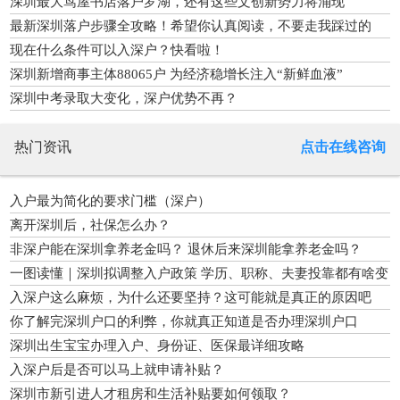
深圳最大茑屋书店落户罗湖，还有这些文创新势力将涌现
最新深圳落户步骤全攻略！希望你认真阅读，不要走我踩过的
坑！
现在什么条件可以入深户？快看啦！
深圳新增商事主体88065户 为经济稳增长注入“新鲜血液”
深圳中考录取大变化，深户优势不再？
热门资讯
点击在线咨询
入户最为简化的要求门槛（深户）
离开深圳后，社保怎么办？
非深户能在深圳拿养老金吗？ 退休后来深圳能拿养老金吗？
一图读懂｜深圳拟调整入户政策 学历、职称、夫妻投靠都有啥变
化
入深户这么麻烦，为什么还要坚持？这可能就是真正的原因吧
你了解完深圳户口的利弊，你就真正知道是否办理深圳户口
深圳出生宝宝办理入户、身份证、医保最详细攻略
入深户后是否可以马上就申请补贴？
深圳市新引进人才租房和生活补贴要如何领取？