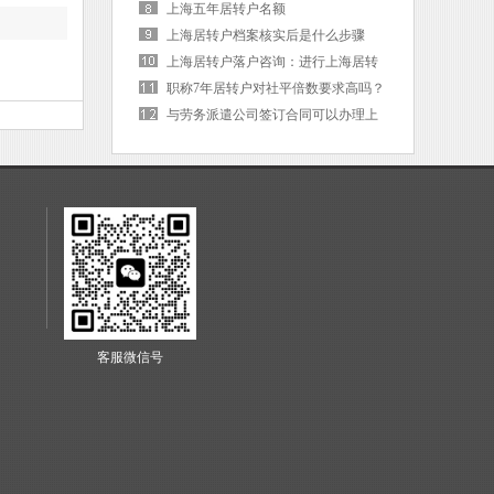
能断么 上海居转户到哪里申请
上海五年居转户名额
上海居转户档案核实后是什么步骤
上海居转户落户咨询：进行上海居转
户需要哪些要求？
职称7年居转户对社平倍数要求高吗？
我2011年毕业到上海工作
与劳务派遣公司签订合同可以办理上
海居转户么
客服微信号