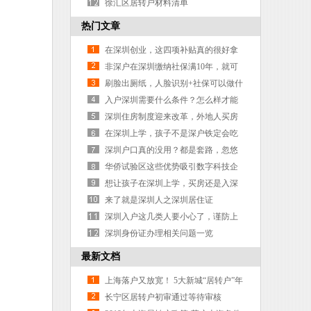
时间
徐汇区居转户材料清单
热门文章
在深圳创业，这四项补贴真的很好拿
下
非深户在深圳缴纳社保满10年，就可
以在深圳领养老金吗？
刷脸出厕纸，人脸识别+社保可以做什
么
入户深圳需要什么条件？怎么样才能
知道自己能办理深沪？
深圳住房制度迎来改革，外地人买房
后可以直接入深户吗？
在深圳上学，孩子不是深户铁定会吃
亏
深圳户口真的没用？都是套路，忽悠
你的人其实就是真正的深圳人！
华侨试验区这些优势吸引数字科技企
业纷纷落户！
想让孩子在深圳上学，买房还是入深
户？许多家长都选错了
来了就是深圳人之深圳居住证
深圳入户这几类人要小心了，谨防上
当
深圳身份证办理相关问题一览
最新文档
上海落户又放宽！ 5大新城“居转户”年
限缩短！
长宁区居转户初审通过等待审核