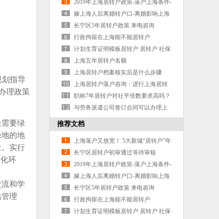
2019年上海居转户政策-落户上海条件-
上海户口申报-
嫁上海人后离婚转户口-离婚影响上海
居转户吗
长宁区5年居转户政策 来电咨询
行政拘留在上海能不能居转户
计划生育证明模板居转户 居转户 社保
能断么 上海居转户到哪里申请
上海五年居转户名额
上海居转户档案核实后是什么步骤
规划指导
上海居转户落户咨询：进行上海居转
户办理政策
户需要哪些要求？
职称7年居转户对社平倍数要求高吗？
我2011年毕业到上海工作
与劳务派遣公司签订合同可以办理上
海居转户么
最需要绿
推荐文档
绿地的地
上海落户又放宽！ 5大新城“居转户”年
量。实行
限缩短！
长宁区居转户初审通过等待审核
美化环
2019年上海居转户政策-落户上海条件-
上海户口申报-
嫁上海人后离婚转户口-离婚影响上海
交流和学
居转户吗
长宁区5年居转户政策 来电咨询
站管理
行政拘留在上海能不能居转户
计划生育证明模板居转户 居转户 社保