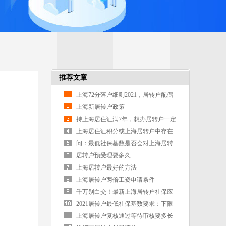
推荐文章
上海72分落户细则2021，居转户配偶
不能随迁，那以后怎么样才能落户上
上海新居转户政策
海
持上海居住证满7年，想办居转户一定
注意这个“硬性条件”！
上海居住证积分或上海居转户中存在
的一些问题
问：最低社保基数是否会对上海居转
户造成影响？
居转户预受理要多久
上海居转户最好的方法
上海居转户两倍工资申请条件
千万别白交！最新上海居转户社保应
该如何缴纳
2021居转户最低社保基数要求：下限
4927元／月
上海居转户复核通过等待审核要多长