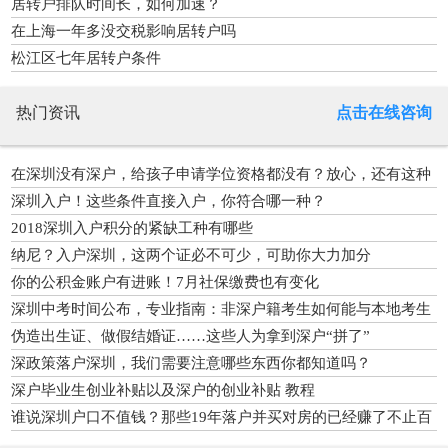
居转户排队时间长，如何加速？
在上海一年多没交税影响居转户吗
松江区七年居转户条件
热门资讯
点击在线咨询
在深圳没有深户，给孩子申请学位资格都没有？放心，还有这种
方法
深圳入户！这些条件直接入户，你符合哪一种？
2018深圳入户积分的紧缺工种有哪些
纳尼？入户深圳，这两个证必不可少，可助你大力加分
你的公积金账户有进账！7月社保缴费也有变化
深圳中考时间公布，专业指南：非深户籍考生如何能与本地考生
竞争
伪造出生证、做假结婚证……这些人为拿到深户“拼了”
深政策落户深圳，我们需要注意哪些东西你都知道吗？
深户毕业生创业补贴以及深户的创业补贴 教程
谁说深圳户口不值钱？那些19年落户并买对房的已经赚了不止百
万！