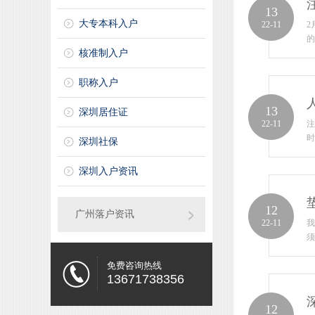
13
大专本科入户
22-11
2
的
核准制入户
职称入户
13
深圳居住证
22-11
注
时
深圳社保
深圳入户资讯
12
广州落户资讯
22-11
我
须
免费咨询热线
13671738356
12