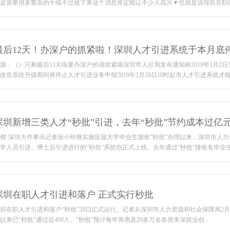
是需要很多繁杂的手续不过接下来这个消息肯定能让不少人高兴▼也就是说现在在职的上
最后12天！办深户的抓紧啦！深圳人才引进系统于本月底
源：（）只剩最后12天啦要办深户的请抓紧咯深圳市人社局发布通知称2019年1月2日至
改造系统升级期间将停止人才引进业务申报2019年2月28日10时起市人才引进系统才能开..
深圳新增三类人才“秒批”引进，去年“秒批”节约成本过亿
都·深圳大件事讯记者张小玲继实施应届大学毕业生接收“秒批”办理以来，深圳市人
学人员引进、博士后引进进行的“秒批”系统也正式上线。去年通过“秒批”接收名毕业生，为
深圳在职人才引进和落户 正式实行秒批
圳在职人才引进和落户“秒批”28日正式运行。记者从深圳市人力资源和社会保障局2月
以来已“秒批”通过近400人。“秒批”预计每年将惠及20多万名各类来深就业创...