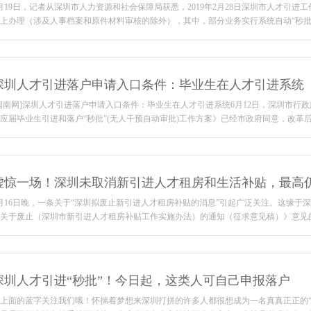
月19日，记者从深圳市人力资源和社会保障局获悉，2019年2月28日深圳市人才引
上办理（涉及人事档案和原件材料审核的除外），其中，部分业务实行系统自动“秒批”；取消
深圳人才引进落户申请入口条件：毕业生在人才引进系统
闽南网]深圳人才引进落户申请入口条件：毕业生在人才引进系统6月12日，深圳市行
应届毕业生引进和落户“秒批”(无人干预自动审批)工作方案》已经市政府同意，改革后的新
虚惊一场！深圳未取消新引进人才租房和生活补贴，最高
月16日晚，一条关于“深圳拟废止新引进人才租房补贴的消息”引起广泛关注。这缘于深
关于废止（深圳市新引进人才租房补贴工作实施办法）的通知（征求意见稿）》意见的通
深圳人才引进“秒批”！今日起，这类人可自己申报落户
上面的蓝字关注我们哦！怀揣着梦想来深圳打拼的许多人都很想成为一名真真正正的“