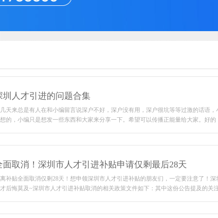
深圳人才引进的问题合集
几天来总是有人在和小编留言说深户不好，深户没有用，深户很坑等等过激的话语，
想的，小编只是想发一些东西和大家来分享一下。希望可以传播正能量给大家。好的，言归
全面取消！深圳市人才引进补贴申请仅剩最后28天
离补贴全面取消仅剩28天！想申领深圳市人才引进补贴的朋友们，一定要注意了！深
才后悔莫及~深圳市人才引进补贴取消的相关政策文件如下：其中这份公告提及的关注要点如