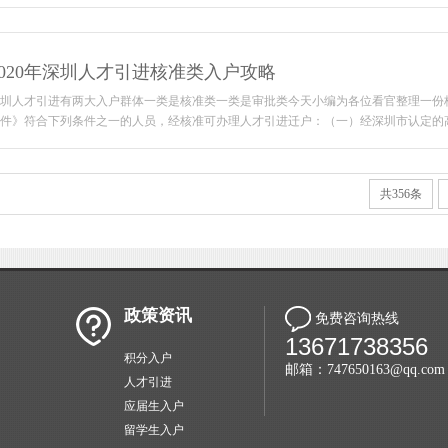
2020年深圳人才引进核准类入户攻略
圳人才引进有两大入户群体一类是核准类一类是审批类今天小编为各位看官整理一份
件》符合下列条件之一的人员，经核准可办理人才引进迁户：（一）经深圳市认定的高层
共356条
政策资讯
免费咨询热线
13671738356
积分入户
邮箱：747650163@qq.com
人才引进
应届生入户
留学生入户