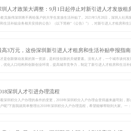
深圳人才政策大调整：9月1日起停止对新引进人才发放租
者|戈振伟深圳将不再给落户的大学生发放生活补贴了。2021年5月28日，深圳人社
和生活补贴业务相关安排的公告》（以下简称“《公告》”），对新引进人才租房和生活补贴
最高3万元，这份深圳新引进人才租房和生活补贴申报指
才是创新驱动发展的第一资源，是科技创新的关键要素。没有人才，一个城市谈何发
，优化人口结构和创新创业环境，提高城市竞争力，制定了新引进人才租房和生活补贴实施政
2018深圳人才引进办理流程
着深圳积分入户办理的条件的变更，2018年深圳积分入户办理会变得越来越苛刻，
户呢?下面我就简单整理出2018年深圳积分入户办理流程，希望能够帮助到大家。一：确定自