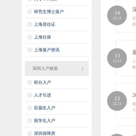
研究生博士落户
14
22-11
记
上海居住证
房
上海社保
上海落户资讯
13
22-11
人
略
深圳入户政策
积分入户
人才引进
13
22-11
随
应届生入户
入
留学生入户
深圳保障房