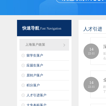
快速导航
人才引进
Fast Navigation
上海落户政策
14
22-11
近
留学生落户
么
应届生落户
居转户落户
14
积分落户
22-11
距
了
人才引进落户
大专本科落户