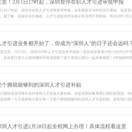
注意！2月1日17时起，深圳暂停在职人才引进审批申报
月1日17时起，深圳市在职人才引进将暂停申报，业务重新开办时间另行通知。这是
。据了解，应届毕业生接收、人才引进核准类业务正常办理不受影响。而2020年2月1日（星
人才引进业务都开始了，你成为“深圳人”的日子还会远吗
意注意，1月25日，深圳2018年人才引进业务开始啦！想在此安家落户的小伙伴们可
，具体要注意什么都有哪些手续流程呢？接下来就让我们一起来看看吧！1申报材料简化，申
垫个脚就能够到的深圳人才引进补贴
们都知道深圳每年会对各种人才发放大量补贴。但是感觉好象离我们都比较遥远。有
是有啊！今天就来和大家分享一下垫个脚就能够到的深圳人才引进补贴。首先我们需要了解
深圳人才引进2月28日起全程网上办理！具体流程看这里