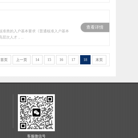
查看详情
核准类的入户基本要求《普通核准入户基本
次人才，...
首页
上一页
14
15
16
17
18
末页
客服微信号