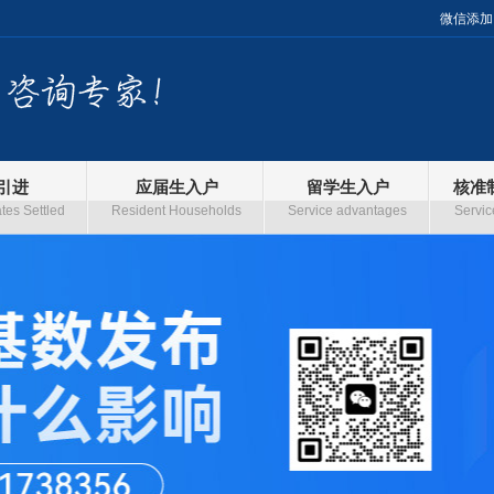
微信添加
引进
应届生入户
留学生入户
核准
es Settled
Resident Households
Service advantages
Servic