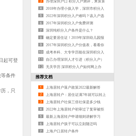
中级职称快人一步
办理深圳户口 积分入户测评，来算算
自己的入户积分
2018年办理小孩入学，深圳市积分入
户如何操作？
2022年深圳积分入户难吗？该入户选
入户方案
2017年深圳积分入户免费评测
深圳纯积分入户条件是什么？
确定要居住证！2019年深圳幼儿园报
名超全指南来了！试行积分入园
2017年深圳积分入户分值表，看看你
能积多少分
成考本科、大专学历能在深圳积分入
户吗？
自己办理深圳人才引进（积分入户）
日起可登
具体的流程和所需资料清单
无关学历 深圳积分入户如何网上办
理？
税等条件
推荐文档
上海居转户落户政策2022最新解答
学历，只
上海居转户：居住证满7年就可以转上
海户口吗？
上海居转户社保三倍社保是多少钱
2022年上海居转户初审过了复审被拒
概率0
最新上海居转户申请细则讲解学习
上海居转户孩子可以立刻随迁吗
上海户口居转户条件