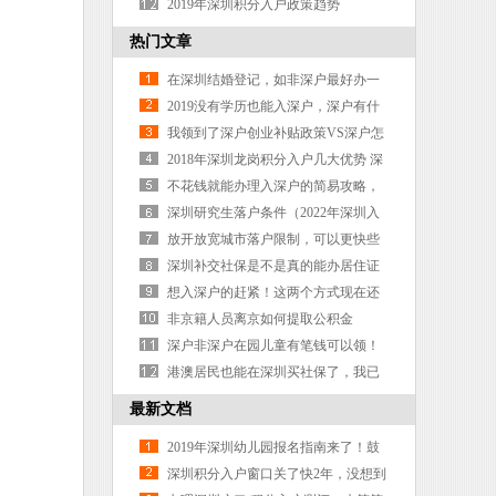
圳上学按积分高低安排学位
2019年深圳积分入户政策趋势
热门文章
在深圳结婚登记，如非深户最好办一
个居住证
2019没有学历也能入深户，深户有什
么好处？
我领到了深户创业补贴政策VS深户怎
么申请首创业补贴
2018年深圳龙岗积分入户几大优势 深
圳龙岗入户办理有保障
不花钱就能办理入深户的简易攻略，
取走不谢
深圳研究生落户条件（2022年深圳入
户新政策）
放开放宽城市落户限制，可以更快些
深圳补交社保是不是真的能办居住证
想入深户的赶紧！这两个方式现在还
能办！中专学历也可
非京籍人员离京如何提取公积金
深户非深户在园儿童有笔钱可以领！
预计下个月，每人3次！附攻略
港澳居民也能在深圳买社保了，我已
经成功登记下个月扣款，你们呢
最新文档
2019年深圳幼儿园报名指南来了！鼓
励积分入园，确定要居住证！
深圳积分入户窗口关了快2年，没想到