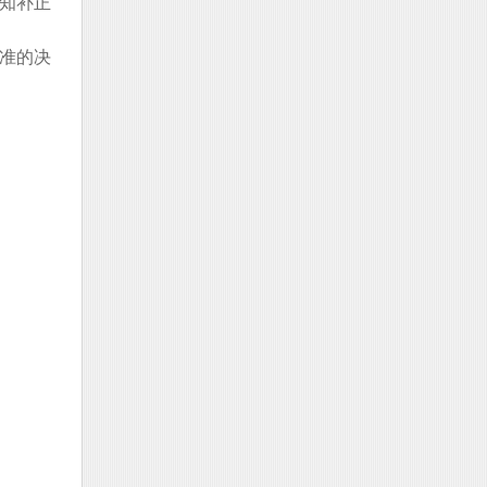
知补正
准的决