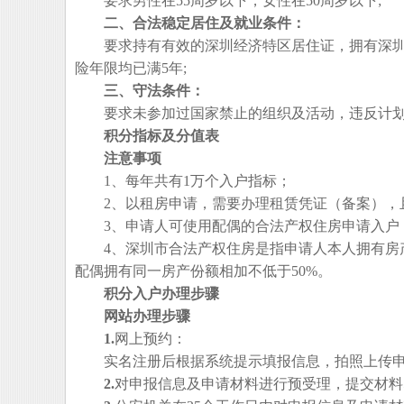
要求男性在55周岁以下，女性在50周岁以下;
二、合法稳定居住及就业条件：
要求持有有效的深圳经济特区居住证，拥有深圳市
险年限均已满5年;
三、守法条件：
要求未参加过国家禁止的组织及活动，违反计划
积分指标及分值表
注意事项
1、每年共有1万个入户指标；
2、以租房申请，需要办理租赁凭证（备案），且
3、申请人可使用配偶的合法产权住房申请入户，
4、深圳市合法产权住房是指申请人本人拥有房产份
配偶拥有同一房产份额相加不低于50%。
积分入户办理步骤
网站办理步骤
1.
网上预约：
实名注册后根据系统提示填报信息，拍照上传申
2.
对申报信息及申请材料进行预受理，提交材料