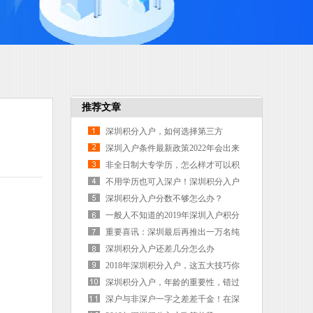
推荐文章
深圳积分入户，如何选择第三方
深圳入户条件最新政策2022年会出来
吗（非全日制大专积分落户）
非全日制大专学历，怎么样才可以积
分入户深圳呢？10个方式可完成
不用学历也可入深户！深圳积分入户
开放时间出来了
深圳积分入户分数不够怎么办？
一般人不知道的2019年深圳入户积分
测评
重要喜讯：深圳最后再推出一万名纯
积分落户指标，以后再没有了！
深圳积分入户还差几分怎么办
2018年深圳积分入户，这五大技巧你
必须掌握！
深圳积分入户，年龄的重要性，错过
了就无法挽回
深户与非深户一字之差差千金！在深