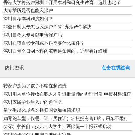
香港大学将落户深圳！开展本科和研究生教育，选址也定了
大专学历是否也能入深户
深圳自考本科难度如何？
非全日制大专怎么入深户？3种办法帮你解决
深圳自考大专可以申请深户吗
深圳在职自考专科或本科需要什么条件？
深圳自考全日制本科的流程是如何的，这里有详细版
热门资讯
点击在线咨询
转深户是为了孩子不输在起跑线
深圳用人单位接收在职人才引进批量预约办理指引 申报材料流程
深圳应届毕业生入户的条件？
留学生越来越多选择归国参加校招求职
购零跑车型，仅需一证（居住证）轻松拥有粤B牌，用车不限行
@深圳家长们：少儿（大学生）医保统一申报正式启动
深圳公积金个人账户异地转出业务