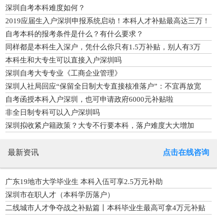
深圳自考本科难度如何？
2019应届生入户深圳申报系统启动！本科人才补贴最高达三万！
自考本科的报考条件是什么？有什么要求？
同样都是本科生入深户，凭什么你只有1.5万补贴，别人有3万
呢？
本科生和大专生可以直接入户深圳吗
深圳自考大专专业《工商企业管理》
深圳人社局回应“保留全日制大专直接核准落户”：不宜再放宽
自考函授本科入户深圳，也可申请政府6000元补贴啦
非全日制专科可以入户深圳吗
深圳拟收紧户籍政策？大专不行要本科，落户难度大大增加
最新资讯
点击在线咨询
广东19地市大学毕业生 本科入伍可享2.5万元补助
深圳市在职人才（本科学历落户）
二线城市人才争夺战之补贴篇丨本科毕业生最高可拿4万元补贴