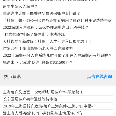
留学生怎么入深户？
非深户少儿能不能关联父母医保账户看门诊？
「社保」想不到公积金居然还能看病用？多达14种用途统统告诉
你！
2022深圳入户流程：怎么办理深圳户口迁移手续？
“挂靠代缴”社保？快停止，违法违规
人社官网全新改版！社保、人才引进入口换地方了！
时隔30年！佛山民警为老人寻回户籍资料
2022年深圳积分入户系统几时开放？现在入户深圳还有补贴吗？
钱途未卜，深圳“落户”最高奖励1500万？
热点资讯
点击在线咨询
上海落户又放宽！ 5大新城“居转户”年限缩短！
长宁区居转户初审通过等待审核
2019年上海居转户政策-落户上海条件-上海户口申报-
嫁上海人后离婚转户口-离婚影响上海居转户吗