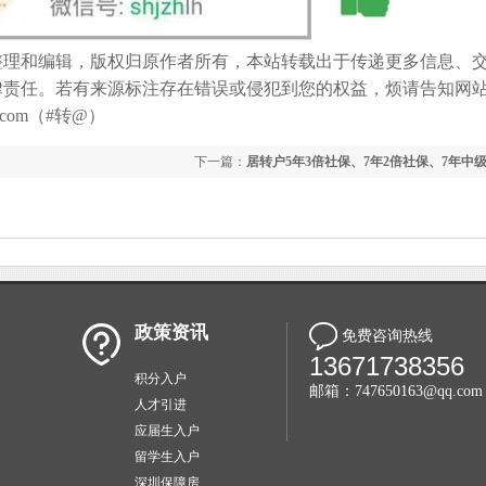
整理和编辑，版权归原作者所有，本站转载出于传递更多信息、
律责任。若有来源标注存在错误或侵犯到您的权益，烦请告知网
com（#转@）
下一篇：
居转户5年3倍社保、7年2倍社保、7年中
政策资讯
免费咨询热线
13671738356
积分入户
邮箱：747650163@qq.com
人才引进
应届生入户
留学生入户
深圳保障房