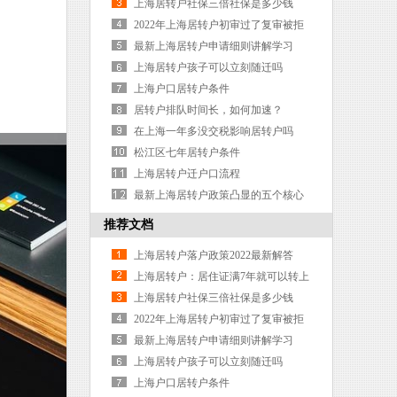
海户口吗？
上海居转户社保三倍社保是多少钱
2022年上海居转户初审过了复审被拒
概率0
最新上海居转户申请细则讲解学习
上海居转户孩子可以立刻随迁吗
上海户口居转户条件
居转户排队时间长，如何加速？
在上海一年多没交税影响居转户吗
松江区七年居转户条件
上海居转户迁户口流程
最新上海居转户政策凸显的五个核心
词
推荐文档
上海居转户落户政策2022最新解答
上海居转户：居住证满7年就可以转上
海户口吗？
上海居转户社保三倍社保是多少钱
2022年上海居转户初审过了复审被拒
概率0
最新上海居转户申请细则讲解学习
上海居转户孩子可以立刻随迁吗
上海户口居转户条件