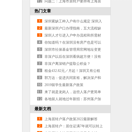
- 社税一致篇
问题二：上海市居转户要持有上海居
住证满7年，这七年是连续7年还是累
热门文章
计7年啊？
深圳紧缺工种入户有什么规定 深圳入
户紧缺类技师证有哪些
最新深圳户口办理指南，五大流程缺
一不可
深圳人才引进入户申办流程和所需材
料
你知道吗？在深圳没有房产也是可以
落户的
深圳市社保基金管理局官网地址变更
啦，认准这个网页
非深户以后在深圳看病超方便！没有
居住证、不用回参保地结算也可以报
非深户离深销户提取公积金？
销了……
租金432.82元／月起！深圳又有公租
房认租开始！单间／两房／三房.
郭万达：促进共同富裕，解决深户和
非深户人口的公共服务差距
2019留学生最新落户政策
来了就是龙岗人，这些人落户更简单
啦！超全攻略来袭
各地留人就地过年新招：苏州落户加
15分，合肥经开区每人补贴2千元
最新文档
上海居转户落户政策2022最新解答
上海居转户：居住证满7年就可以转上