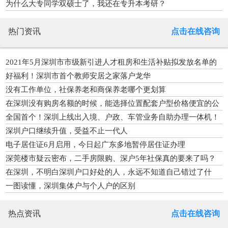
为什么大专同学双硕士了，我还在专升本考研？
热门资讯
点击在线咨询
2021年5月深圳市市级新引进人才租房和生活补贴拟发放名单的
公示
好福利！深圳市首个教师安居之家落户龙华
没有工作单位，社保养老和商保养老哪个更划算
在深圳没有购房名额的时候，能选择位置配套户型价格便宜的公
寓吗
全国首个！深圳上线出入境、户政、车管业务自助办理一体机！
深圳户口继续升值，受益不止一代人
电子居住证6月启用，今日起广东多地暂停居住证办理
深莞楼市疑云密布，二手房限购、深户5年社保真的要来了吗？
在深圳，不明白深圳户口好处的人，永远不知道自己错过了什
么！
一图读懂，深圳集体户与个人户的区别
热点资讯
点击在线咨询