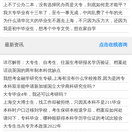
上不了公办二本，没有选择民办而是大专，到底如何意才能平？
我大专毕业有十三年了，至今一事无成，中间乱费了十年的光
阴，现在快四十岁了，还有机会改变命运吗？
为什么清华北大的毕业生不愿去上海，不只因为压力大，还因为
这点
我是初中毕业生，想考个中专文凭，想在家自学
最新资讯
点击在线咨询
详尽解答：大专生、自考生、往届生考研报名学历验证、档案处
理等问
话说英国的两年制本科优缺点
我想考金融学研究生专硕,上海有没有什么学校推荐,因为是跨专
业有点难度，而且本科院校不是特别考
本科双非能申请新加坡国立大学商科研究生吗？
大专毕业4年，我还可以考研吗？
上海交大博士生，找工作却被拒绝，只因其本科不是211毕业
本科时户口迁移到学校，考生保研本校退学后，档案应如何处
理？
请问下，专科毕业，哪种能获得本科学历学位证的考试比较合
适。
大专生当兵专升本政策2022年