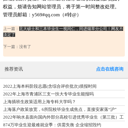
权益，烦请告知网站管理员，将于第一时间整改处理。
管理员邮箱：y569#qq.com（#转@）
上一篇：
北大硕士和三本毕业生一视同仁，同进烟草分公司！网友不
淡定了
下一篇：没有了
推荐资讯
点击在线咨询
2022上海本科阶段志愿(含综合评价批次)填报时间
2022年上海市青浦区三支一扶大专毕业生能报吗
上海插班生政策适用上海专科大学吗？
上海落户政策放宽，6所院校毕业生成焦点，直接安家落“沪”
2022年响水县面向国内外部分高校引进优秀毕业生（第三批）工
作公告
874万毕业生迎最难就业季：供需失衡 企业缩招毁约