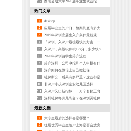
难？
西南交通大学2020届毕业生就业报
告：51%签约世界和中国500强企业
热门文章
desktop
应届毕业生的户口、档案到底有多大
的用处？
2019年深圳应届生入户条件最新规
定，最全攻略！
「深圳」入深户最稳最快的方案，一
针见血
入深户，高级职称积125分，多少钱？
2020年深圳留学生落户流程
落户深圳，公司申报和个人申报有什
么区别？
深户如何在微信上自己缴社保
社保断交，后果有多严重？这些都是
谣言
非深户小孩深圳宝安幼儿园选择
入深户又出新指标，一万个名额正向
你招手！
深圳社保每月几号交？在深圳买社保
的好处有哪些呢
最新文档
大专生最后的选择会是哪里？
往届优秀毕业生落户上海是否会放宽