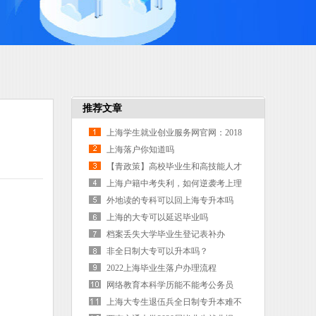
推荐文章
上海学生就业创业服务网官网：2018
毕业生落户上[海南户口网]
上海落户你知道吗
【青政策】高校毕业生和高技能人才
来太原工作可领取这些补贴
上海户籍中考失利，如何逆袭考上理
想本科？
外地读的专科可以回上海专升本吗
上海的大专可以延迟毕业吗
档案丢失大学毕业生登记表补办
非全日制大专可以升本吗？
2022上海毕业生落户办理流程
网络教育本科学历能不能考公务员
上海大专生退伍兵全日制专升本难不