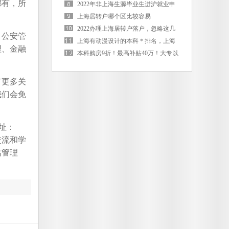
都有，所
那些政策福利
2022年非上海生源毕业生进沪就业申
请上海户籍相关事宜的通知
上海居转户哪个区比较容易
2022办理上海居转户落户，忽略这几
、公安管
个材料误大事！
上海有动漫设计的本科＊排名，上海
理、金融
高校动画排名
本科购房9折！最高补贴40万！大专以
上免社保！江门人才快看...
有更多关
我们会免
址：
交流和学
站管理