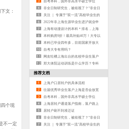
呢？
自考本科，国外非高水平硕士学位
（无QS排名）可以落户上海吗？有啥
非全日制研究生，被歧视了？“非全日
阅下文：
要求？
制=本科生”
关注 ｜ 专属于“双一流”高校毕业生的
那些政策福利
2022年非上海生源毕业生进沪就业申
请上海户籍相关事宜的通知
上海有动漫设计的本科＊排名，上海
高校动画排名
本科购房9折！最高补贴40万！大专以
上免社保！江门人才快看...
本科已毕业四年多，目前国家开放大
学第二学历正在进行中，24年年初毕
自考大专有用吗？
业，在这期间可以考全日制研究生
网友吐槽上海出台的名校毕业生落户
吗？
政策，古人面对人才时却这样做
郑大体院运动训练是什么学历？专科
还是本科？
推荐文档
上海户口居转户的具体流程
往届优秀毕业生落户上海是否会放宽
呢？
自考本科，国外非高水平硕士学位
（无QS排名）可以落户上海吗？有啥
上海居转户通道落户指南，落户路上
国四个现
要求？
不走弯路
居转户刷不到准迁证
非全日制研究生，被歧视了？“非全日
是不一定
制=本科生”
关注 ｜ 专属于“双一流”高校毕业生的